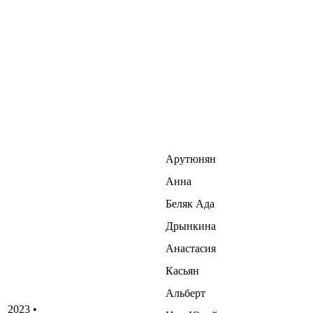
Арутюнян
Анна
Беляк Ада
Дрынкина
Анастасия
Касьян
Альберт
2023 •