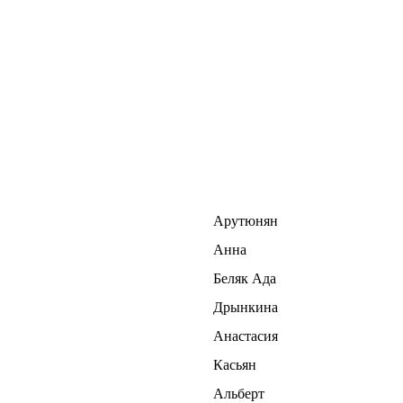
Арутюнян
Анна
Беляк Ада
Дрынкина
Анастасия
Касьян
Альберт