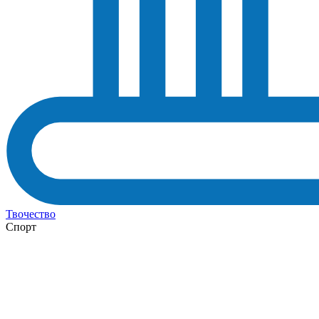
Твочество
Спорт