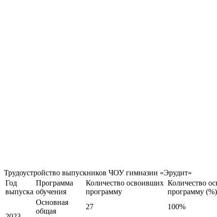
Трудоустройство выпускников ЧОУ гимназии «Эрудит»
Год
Программа
Количество освоивших
Количество о
выпуска
обучения
программу
программу (%)
Основная
27
100%
общая
2023